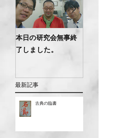
本日の研究会無事終
本日の研究会お
了しました。
様でした。
最新記事
古典の臨書